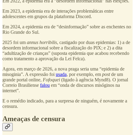
Em 2022, a epidemia era a “desordem informacional” nas eleições.
Em 2023, a epidemia era de interações problemáticas entre
adolescentes em grupos da plataforma Discord.
Em 2024, a epidemia era de “desinformação” sobre as enchentes no
Rio Grande do Sul.
2025 foi um
annus horribilis
, castigado por duas epidemias: 1) a de
desordem informacional sobre a fiscalização do PIX; e 2) a dita
“adultização de crianças” (suposta epidemia que acabou recebendo
como tratamento a aprovação da Lei Felca).
Agora, em março de 2026, a nova praga seria uma “epidemia de
misoginia”. A expressão foi
usada
, por exemplo, em
post
de um
grande portal online,
Fofoquei
(ligado à agência Mynd8). O jornal
Correio Brasiliense
falou
em “onda de discursos misóginos na
internet”.
E o remédio indicado, para a surpresa de ninguém, é novamente a
censura.
Ameaças de censura