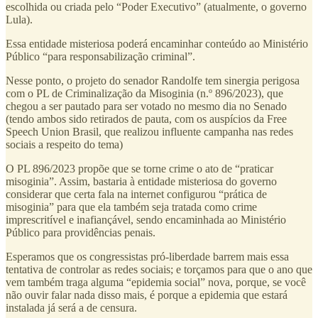
escolhida ou criada pelo “Poder Executivo” (atualmente, o governo
Lula).
Essa entidade misteriosa poderá encaminhar conteúdo ao Ministério
Público “para responsabilização criminal”.
Nesse ponto, o projeto do senador Randolfe tem sinergia perigosa
com o PL de Criminalização da Misoginia (n.º 896/2023), que
chegou a ser pautado para ser votado no mesmo dia no Senado
(tendo ambos sido retirados de pauta, com os auspícios da Free
Speech Union Brasil, que realizou influente campanha nas redes
sociais a respeito do tema)
O PL 896/2023 propõe que se torne crime o ato de “praticar
misoginia”. Assim, bastaria à entidade misteriosa do governo
considerar que certa fala na internet configurou “prática de
misoginia” para que ela também seja tratada como crime
imprescritível e inafiançável, sendo encaminhada ao Ministério
Público para providências penais.
Esperamos que os congressistas pró-liberdade barrem mais essa
tentativa de controlar as redes sociais; e torçamos para que o ano que
vem também traga alguma “epidemia social” nova, porque, se você
não ouvir falar nada disso mais, é porque a epidemia que estará
instalada já será a de censura.