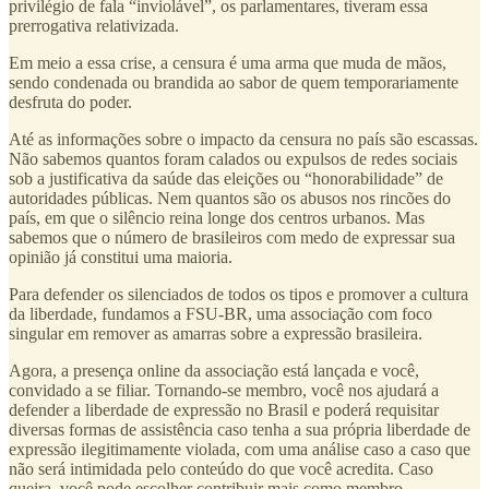
privilégio de fala “inviolável”, os parlamentares, tiveram essa
prerrogativa relativizada.
Em meio a essa crise, a censura é uma arma que muda de mãos,
sendo condenada ou brandida ao sabor de quem temporariamente
desfruta do poder.
Até as informações sobre o impacto da censura no país são escassas.
Não sabemos quantos foram calados ou expulsos de redes sociais
sob a justificativa da saúde das eleições ou “honorabilidade” de
autoridades públicas. Nem quantos são os abusos nos rincões do
país, em que o silêncio reina longe dos centros urbanos. Mas
sabemos que o número de brasileiros com medo de expressar sua
opinião já constitui uma maioria.
Para defender os silenciados de todos os tipos e promover a cultura
da liberdade, fundamos a FSU-BR, uma associação com foco
singular em remover as amarras sobre a expressão brasileira.
Agora, a presença online da associação está lançada e você,
convidado a se filiar. Tornando-se membro, você nos ajudará a
defender a liberdade de expressão no Brasil e poderá requisitar
diversas formas de assistência caso tenha a sua própria liberdade de
expressão ilegitimamente violada, com uma análise caso a caso que
não será intimidada pelo conteúdo do que você acredita. Caso
queira, você pode escolher contribuir mais como membro