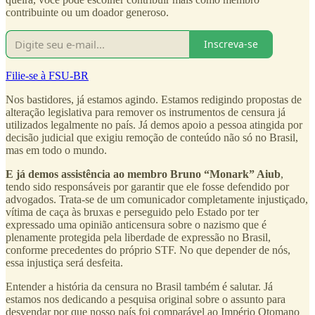
contribuinte ou um doador generoso.
Inscreva-se
Filie-se à FSU-BR
Nos bastidores, já estamos agindo. Estamos redigindo propostas de
alteração legislativa para remover os instrumentos de censura já
utilizados legalmente no país. Já demos apoio a pessoa atingida por
decisão judicial que exigiu remoção de conteúdo não só no Brasil,
mas em todo o mundo.
E já demos assistência ao membro Bruno “Monark” Aiub
,
tendo sido responsáveis por garantir que ele fosse defendido por
advogados. Trata-se de um comunicador completamente injustiçado,
vítima de caça às bruxas e perseguido pelo Estado por ter
expressado uma opinião anticensura sobre o nazismo que é
plenamente protegida pela liberdade de expressão no Brasil,
conforme precedentes do próprio STF. No que depender de nós,
essa injustiça será desfeita.
Entender a história da censura no Brasil também é salutar. Já
estamos nos dedicando a pesquisa original sobre o assunto para
desvendar por que nosso país foi comparável ao Império Otomano