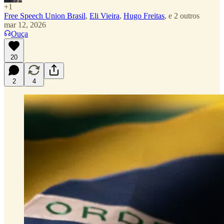
+1
Free Speech Union Brasil
,
Eli Vieira
,
Hugo Freitas
, e
2 outros
mar 12, 2026
Ouça
20
2
4