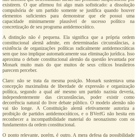
existirem. O que afirmou foi algo mais sofisticado: a dissolução
compulsória de um partido somente se justifica quando houver
elementos suficientes para demonstrar que ele possui uma
capacidade minimamente plausível de sucesso político na
concretização de seu programa antidemocrático.
A distinção não é pequena. Ela significa que a própria ordem
constitucional alemã admite, em determinadas circunstâncias, a
existência de organizações políticas radicalmente antidemocráticas
sem que isso implique automaticamente sua eliminação jurídica. Isso
aproxima o debate constitucional alemão da questão levantada por
Monark muito mais do que muitos de seus críticos brasileiros
parecem perceber.
Claro: não se trata da mesma posição. Monark sustentava uma
concepção maximalista de liberdade de expressão e organização
política, segundo a qual até mesmo um partido nazista deveria,
independentemente das circunstâncias, poder existir como
decorrência natural do livre debate público. O modelo alemão não
vai tão longe. A Constituição alemã efetivamente autoriza a
proibição de partidos antidemocráticos, e o BVerfG não hesita em
reconhecer a incompatibilidade material do neonazismo com os
fundamentos da ordem constitucional.
O ponto relevante, porém, é outro. A mera defesa da possibilidade