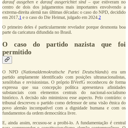
darauf ausgehen
e
darauf ausgerichtet sind
– que estiveram no
centro de dois dos julgamentos mais importantes envolvendo a
extrema-direita alemã nas últimas décadas: o caso do NPD, decidido
em 2017,
1
e o caso do Die Heimat, julgado em 2024.
2
O primeiro deles é particularmente revelador porque desmonta boa
parte da caricatura difundida no Brasil.
O caso do partido nazista que foi
permitido
O NPD (
Nationaldemokratische Partei Deutschlands
) era um
partido amplamente identificado com posições ultranacionalistas,
xenófobas e revisionistas. O próprio BVerfG reconheceu de forma
expressa que sua concepção política apresentava afinidades
substanciais com elementos centrais do nacional-socialismo
histórico. A decisão não minimizou esse aspecto. Pelo contrário: o
tribunal descreveu o partido como defensor de uma visão étnica do
povo alemão incompatível com a dignidade humana e com os
fundamentos da ordem democrática livre.
E, ainda assim, recusou-se a proibi-lo. A fundamentação é central
para compreender o constitucionalismo alemão contemporâneo. O