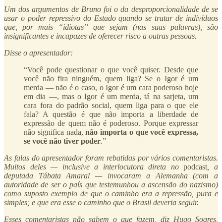
Um dos argumentos de Bruno foi o da desproporcionalidade de se
usar o poder repressivo do Estado quando se tratar de indivíduos
que, por mais “idiotas” que sejam (nas suas palavras), são
insignificantes e incapazes de oferecer risco a outras pessoas.
Disse o apresentador:
“Você pode questionar o que você quiser. Desde que
você não fira ninguém, quem liga? Se o Igor é um
merda — não é o caso, o Igor é um cara poderoso hoje
em dia —, mas o Igor é um merda, tá na sarjeta, um
cara fora do padrão social, quem liga para o que ele
fala? A questão é que não importa a liberdade de
expressão de quem não é poderoso. Porque expressar
não significa nada,
não importa o que você expressa,
se você não tiver poder
.”
As falas do apresentador foram rebatidas por vários comentaristas.
Muitos deles — inclusive a interlocutora direta no
podcast
, a
deputada Tábata Amaral — invocaram a Alemanha (com a
autoridade de ser o país que testemunhou a ascensão do nazismo)
como suposto exemplo de que o caminho era a repressão, pura e
simples; e que era esse o caminho que o Brasil deveria seguir.
Esses comentaristas não sabem o que fazem, diz Hugo Soares,