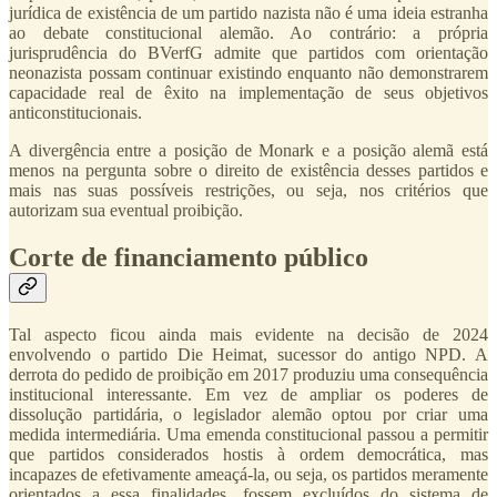
jurídica de existência de um partido nazista não é uma ideia estranha
ao debate constitucional alemão. Ao contrário: a própria
jurisprudência do BVerfG admite que partidos com orientação
neonazista possam continuar existindo enquanto não demonstrarem
capacidade real de êxito na implementação de seus objetivos
anticonstitucionais.
A divergência entre a posição de Monark e a posição alemã está
menos na pergunta sobre o direito de existência desses partidos e
mais nas suas possíveis restrições, ou seja, nos critérios que
autorizam sua eventual proibição.
Corte de financiamento público
Tal aspecto ficou ainda mais evidente na decisão de 2024
envolvendo o partido Die Heimat, sucessor do antigo NPD. A
derrota do pedido de proibição em 2017 produziu uma consequência
institucional interessante. Em vez de ampliar os poderes de
dissolução partidária, o legislador alemão optou por criar uma
medida intermediária. Uma emenda constitucional passou a permitir
que partidos considerados hostis à ordem democrática, mas
incapazes de efetivamente ameaçá-la, ou seja, os partidos meramente
orientados a essa finalidades, fossem excluídos do sistema de