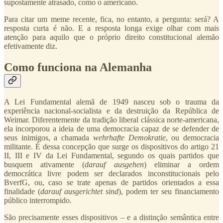
supostamente atrasado, como o americano.
Para citar um meme recente, fica, no entanto, a pergunta: será? A
resposta curta é não. E a resposta longa exige olhar com mais
atenção para aquilo que o próprio direito constitucional alemão
efetivamente diz.
Como funciona na Alemanha
A Lei Fundamental alemã de 1949 nasceu sob o trauma da
experiência nacional-socialista e da destruição da República de
Weimar. Diferentemente da tradição liberal clássica norte-americana,
ela incorporou a ideia de uma democracia capaz de se defender de
seus inimigos, a chamada
wehrhafte Demokratie
, ou democracia
militante. É dessa concepção que surge os dispositivos do artigo 21
II, III e IV da Lei Fundamental, segundo os quais partidos que
busquem ativamente (
darauf ausgehen
) eliminar a ordem
democrática livre podem ser declarados inconstitucionais pelo
BverfG, ou, caso se trate apenas de partidos orientados a essa
finalidade (
darauf ausgerichtet sind
), podem ter seu financiamento
público interrompido.
São precisamente esses dispositivos – e a distinção semântica entre