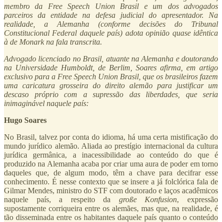
membro da Free Speech Union Brasil e um dos advogados
parceiros da entidade na defesa judicial do apresentador. Na
realidade, a Alemanha (conforme decisões do Tribunal
Constitucional Federal daquele país) adota opinião quase idêntica
à de Monark na fala transcrita.
Advogado licenciado no Brasil, atuante na Alemanha e doutorando
na Universidade Humboldt, de Berlim, Soares afirma, em artigo
exclusivo para a Free Speech Union Brasil, que os brasileiros fazem
uma caricatura grosseira do direito alemão para justificar um
descaso próprio com a supressão das liberdades, que seria
inimaginável naquele país:
Hugo Soares
No Brasil, talvez por conta do idioma, há uma certa mistificação do
mundo jurídico alemão. Aliada ao prestígio internacional da cultura
jurídica germânica, a inacessibilidade ao conteúdo do que é
produzido na Alemanha acaba por criar uma aura de poder em torno
daqueles que, de algum modo, têm a chave para decifrar esse
conhecimento. É nesse contexto que se insere a já folclórica fala de
Gilmar Mendes, ministro do STF com doutorado e laços acadêmicos
naquele país, a respeito da
große Konfusion
, expressão
supostamente corriqueira entre os alemães, mas que, na realidade, é
tão disseminada entre os habitantes daquele país quanto o conteúdo