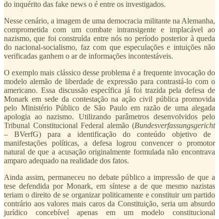
do inquérito das fake news o é entre os investigados.
Nesse cenário, a imagem de uma democracia militante na Alemanha,
comprometida com um combate intransigente e implacável ao
nazismo, que foi construída entre nós no período posterior à queda
do nacional-socialismo, faz com que especulações e intuições não
verificadas ganhem o ar de informações incontestáveis.
O exemplo mais clássico desse problema é a frequente invocação do
modelo alemão de liberdade de expressão para contrastá-lo com o
americano. Essa discussão específica já foi trazida pela defesa de
Monark em sede da contestação na ação civil pública promovida
pelo Ministério Público de São Paulo em razão de uma alegada
apologia ao nazismo. Utilizando parâmetros desenvolvidos pelo
Tribunal Constitucional Federal alemão (
Bundesverfassungsgericht
– BVerfG) para a identificação do conteúdo objetivo de
manifestações políticas, a defesa logrou convencer o promotor
natural de que a acusação originalmente formulada não encontrava
amparo adequado na realidade dos fatos.
Ainda assim, permaneceu no debate público a impressão de que a
tese defendida por Monark, em síntese a de que mesmo nazistas
teriam o direito de se organizar politicamente e constituir um partido
contrário aos valores mais caros da Constituição, seria um absurdo
jurídico concebível apenas em um modelo constitucional