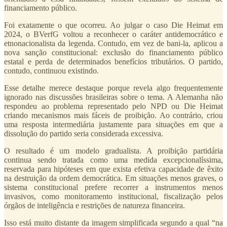
financiamento público.
Foi exatamente o que ocorreu. Ao julgar o caso Die Heimat em
2024, o BVerfG voltou a reconhecer o caráter antidemocrático e
etnonacionalista da legenda. Contudo, em vez de bani-la, aplicou a
nova sanção constitucional: exclusão do financiamento público
estatal e perda de determinados benefícios tributários. O partido,
contudo, continuou existindo.
Esse detalhe merece destaque porque revela algo frequentemente
ignorado nas discussões brasileiras sobre o tema. A Alemanha não
respondeu ao problema representado pelo NPD ou Die Heimat
criando mecanismos mais fáceis de proibição. Ao contrário, criou
uma resposta intermediária justamente para situações em que a
dissolução do partido seria considerada excessiva.
O resultado é um modelo gradualista. A proibição partidária
continua sendo tratada como uma medida excepcionalíssima,
reservada para hipóteses em que exista efetiva capacidade de êxito
na destruição da ordem democrática. Em situações menos graves, o
sistema constitucional prefere recorrer a instrumentos menos
invasivos, como monitoramento institucional, fiscalização pelos
órgãos de inteligência e restrições de natureza financeira.
Isso está muito distante da imagem simplificada segundo a qual “na