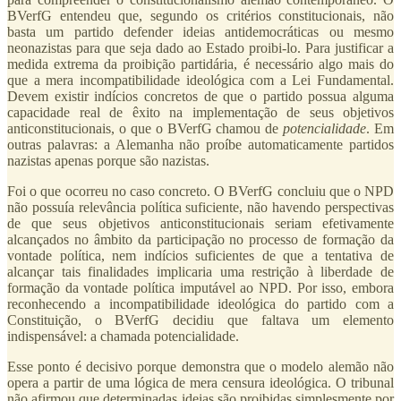
BVerfG entendeu que, segundo os critérios constitucionais, não
basta um partido defender ideias antidemocráticas ou mesmo
neonazistas para que seja dado ao Estado proibi-lo. Para justificar a
medida extrema da proibição partidária, é necessário algo mais do
que a mera incompatibilidade ideológica com a Lei Fundamental.
Devem existir indícios concretos de que o partido possua alguma
capacidade real de êxito na implementação de seus objetivos
anticonstitucionais, o que o BVerfG chamou de
potencialidade
. Em
outras palavras: a Alemanha não proíbe automaticamente partidos
nazistas apenas porque são nazistas.
Foi o que ocorreu no caso concreto. O BVerfG concluiu que o NPD
não possuía relevância política suficiente, não havendo perspectivas
de que seus objetivos anticonstitucionais seriam efetivamente
alcançados no âmbito da participação no processo de formação da
vontade política, nem indícios suficientes de que a tentativa de
alcançar tais finalidades implicaria uma restrição à liberdade de
formação da vontade política imputável ao NPD. Por isso, embora
reconhecendo a incompatibilidade ideológica do partido com a
Constituição, o BVerfG decidiu que faltava um elemento
indispensável: a chamada potencialidade.
Esse ponto é decisivo porque demonstra que o modelo alemão não
opera a partir de uma lógica de mera censura ideológica. O tribunal
não afirmou que determinadas ideias são proibidas simplesmente por